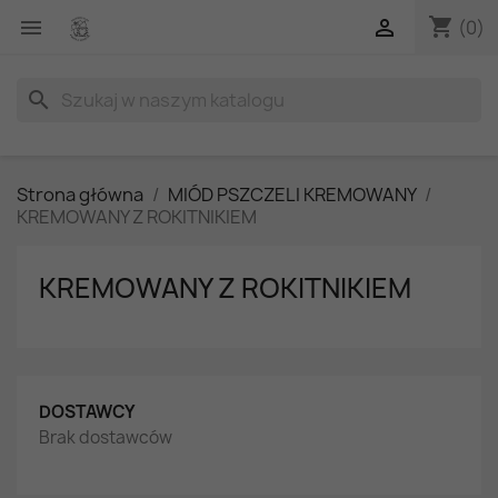
shopping_cart


(0)
search
Strona główna
MIÓD PSZCZELI KREMOWANY
KREMOWANY Z ROKITNIKIEM
KREMOWANY Z ROKITNIKIEM
DOSTAWCY
Brak dostawców