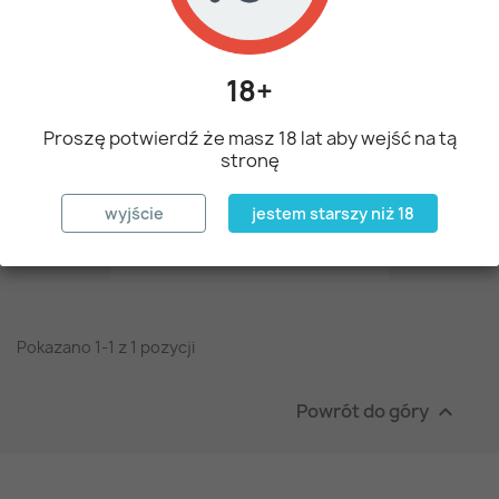
18+
Proszę potwierdź że masz 18 lat aby wejść na tą
stronę
wyjście
jestem starszy niż 18
Miód Kremowany Z...
30,00 zł
Pokazano 1-1 z 1 pozycji
Powrót do góry
