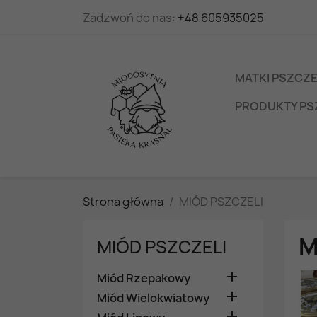
Zadzwoń do nas:
+48 605935025
MATKI PSZCZ
PRODUKTY PS
Strona główna
MIÓD PSZCZELI
M
MIÓD PSZCZELI

Miód Rzepakowy

Miód Wielokwiatowy
