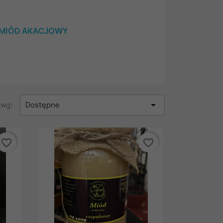
MIÓD AKACJOWY

 wg:
Dostępne
favorite_border
favorite_border