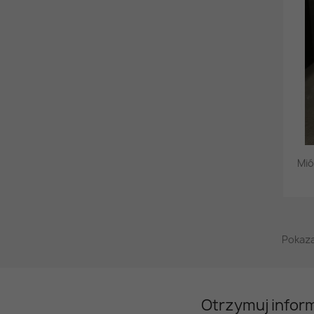
Mió
Pokaza
Otrzymuj infor