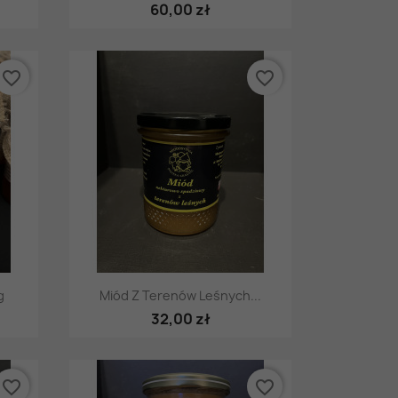
60,00 zł
favorite_border
favorite_border
Szybki podgląd

g
Miód Z Terenów Leśnych...
32,00 zł
favorite_border
favorite_border