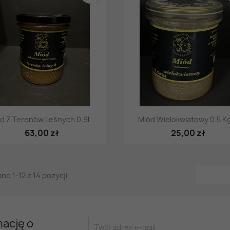
Szybki podgląd
Szybki podgląd


d Z Terenów Leśnych 0.9l...
Miód Wielokwiatowy 0.5 Kg
63,00 zł
25,00 zł
no 1-12 z 14 pozycji
mację o