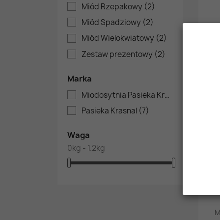
Miód Rzepakowy
(2)
Miód Spadziowy
(2)
Miód Wielokwiatowy
(2)
Ze
Zestaw prezentowy
(2)
Marka
OBE
Miodosytnia Pasieka Krasnal
(4)
Pasieka Krasnal
(7)
Waga
0kg - 1.2kg
M