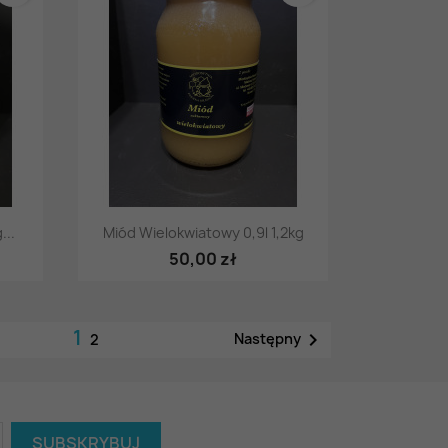
Szybki podgląd

...
Miód Wielokwiatowy 0,9l 1,2kg
50,00 zł
1

Następny
2