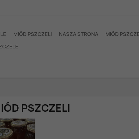
ELE
MIÓD PSZCZELI
NASZA STRONA
MIÓD PSZCZ
ZCZELE
IÓD PSZCZELI