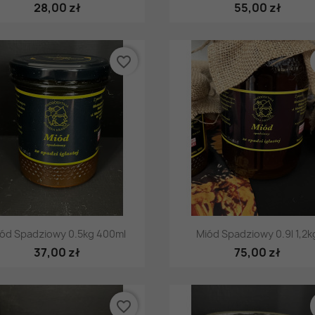
28,00 zł
55,00 zł
favorite_border
Szybki podgląd
Szybki podgląd


ód Spadziowy 0.5kg 400ml
Miód Spadziowy 0.9l 1,2k
37,00 zł
75,00 zł
favorite_border