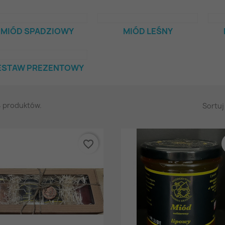
MIÓD SPADZIOWY
MIÓD LEŚNY
ESTAW PREZENTOWY
4 produktów.
Sortuj
favorite_border