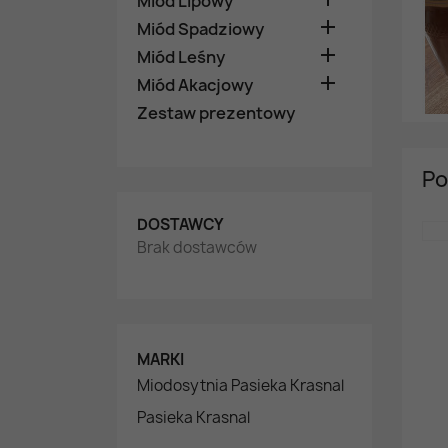
Miód Lipowy

Miód Spadziowy

Miód Leśny

Miód Akacjowy
Zestaw prezentowy
Po
DOSTAWCY
Brak dostawców
MARKI
Miodosytnia Pasieka Krasnal
Pasieka Krasnal